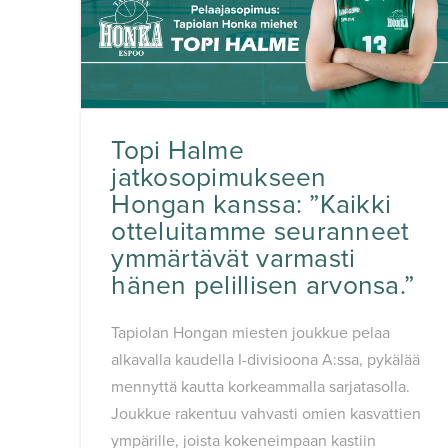
Topi Halme
jatkosopimukseen
Hongan kanssa: ”Kaikki
otteluitamme seuranneet
ymmärtävät varmasti
hänen pelillisen arvonsa.”
Tapiolan Hongan miesten joukkue pelaa
alkavalla kaudella I-divisioona A:ssa, pykälää
mennyttä kautta korkeammalla sarjatasolla.
Joukkue rakentuu vahvasti omien kasvattien
ympärille, joista kokeneimpaan kastiin