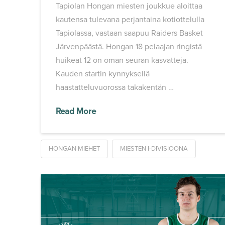
Tapiolan Hongan miesten joukkue aloittaa
kautensa tulevana perjantaina kotiottelulla
Tapiolassa, vastaan saapuu Raiders Basket
Järvenpäästä. Hongan 18 pelaajan ringistä
huikeat 12 on oman seuran kasvatteja.
Kauden startin kynnyksellä
haastatteluvuorossa takakentän …
Read More
HONGAN MIEHET
MIESTEN I-DIVISIOONA