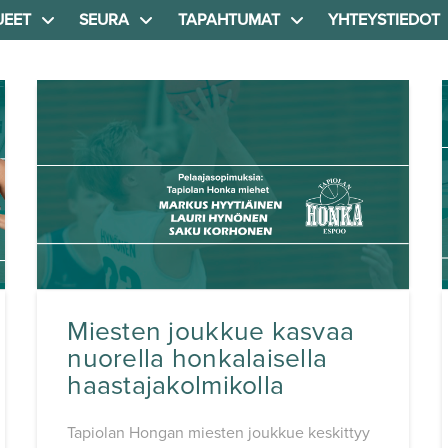
UEET
SEURA
TAPAHTUMAT
YHTEYSTIEDOT
Miesten joukkue kasvaa
nuorella honkalaisella
haastajakolmikolla
Tapiolan Hongan miesten joukkue keskittyy