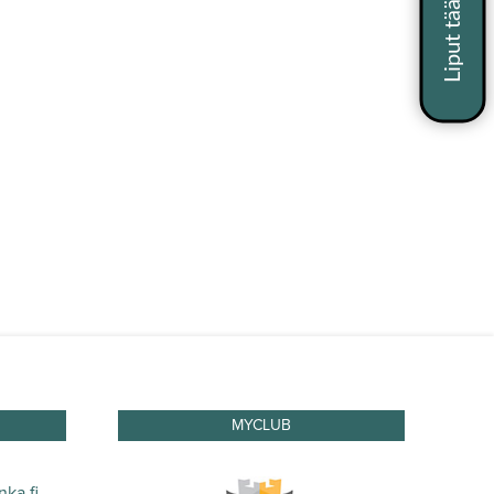
MYCLUB
ka.fi