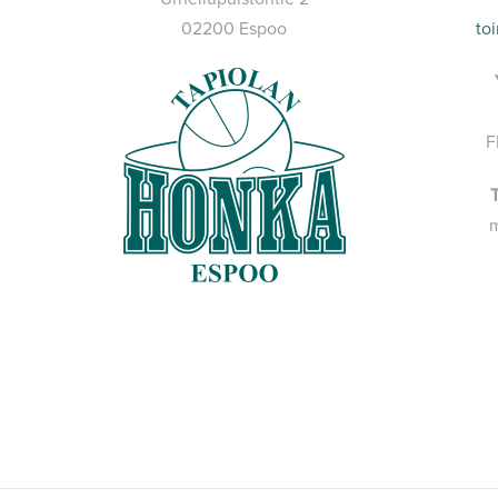
02200 Espoo
to
F
m