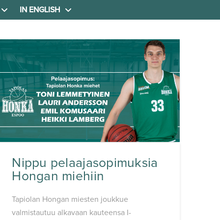
IN ENGLISH
Nippu pelaajasopimuksia
Hongan miehiin
Tapiolan Hongan miesten joukkue
valmistautuu alkavaan kauteensa I-