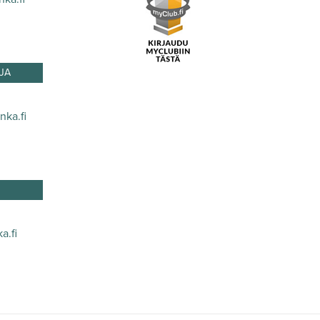
JA
nka.fi
a.fi