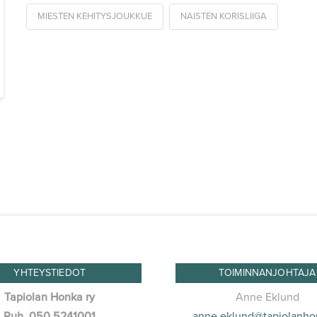
MIESTEN KEHITYSJOUKKUE
NAISTEN KORISLIIGA
YHTEYSTIEDOT
TOIMINNANJOHTAJA
Tapiolan Honka ry
Anne Eklund
Puh. 050 5241001
anne.eklund@tapiolanhon