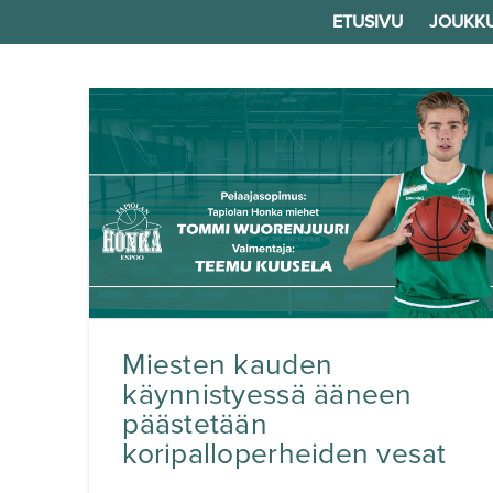
ETUSIVU
JOUKK
Miesten kauden
käynnistyessä ääneen
päästetään
koripalloperheiden vesat