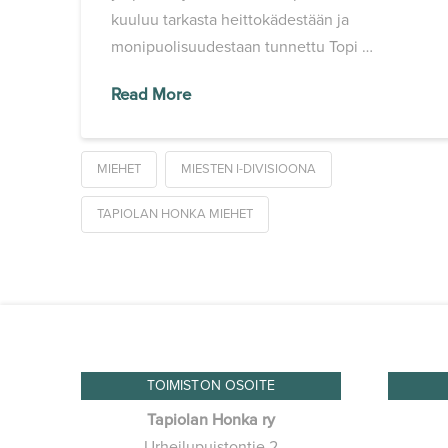
kuuluu tarkasta heittokädestään ja
monipuolisuudestaan tunnettu Topi …
Read More
MIEHET
MIESTEN I-DIVISIOONA
TAPIOLAN HONKA MIEHET
TOIMISTON OSOITE
Tapiolan Honka ry
Urheilupuistontie 2