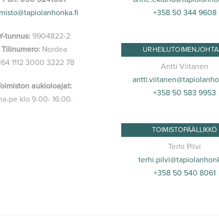
imisto@tapiolanhonka.fi
+358 50 344 9608
Y-tunnus:
9904822-2
Tilinumero:
Nordea
URHEILUTOIMENJOHTA
I64 1112 3000 3222 78
Antti Viitanen
antti.viitanen@tapiolanho
Toimiston aukioloajat:
+358 50 583 9953
a-pe klo 9.00- 16:00.
TOIMISTOPÄÄLLIKKÖ
Terhi Pilvi
terhi.pilvi@tapiolanhonk
+358 50 540 8061